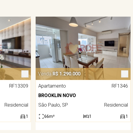
Venda
R$ 1.290.000
Apartamento
RF1346
RF13309
BROOKLIN NOVO
São Paulo, SP
Residencial
Residencial
66m²
1
1
1