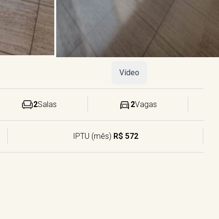
Vídeo
2
Salas
2
Vagas
IPTU (mês)
R$ 572