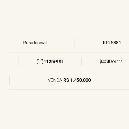
Residencial
RF25881
112m²
Útil
3
Dorms
VENDA
R$ 1.450.000