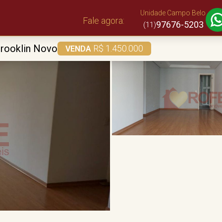
Unidade Campo Belo
Fale agora:
97676-5203
(11)
rooklin Novo
R$ 1.450.000
VENDA