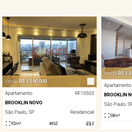
Venda
R$ 1.3
Venda
R$ 1.590.000
Apartamento
Apartamento
RF10503
BROOKLIN 
BROOKLIN NOVO
São Paulo, S
São Paulo, SP
Residencial
58m²
92m²
2
2