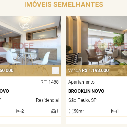
IMÓVEIS SEMELHANTES
60.000
Venda
R$ 1.198.000
RF11488
Apartamento
NOVO
BROOKLIN NOVO
P
Residencial
São Paulo, SP
2
1
58m²
1