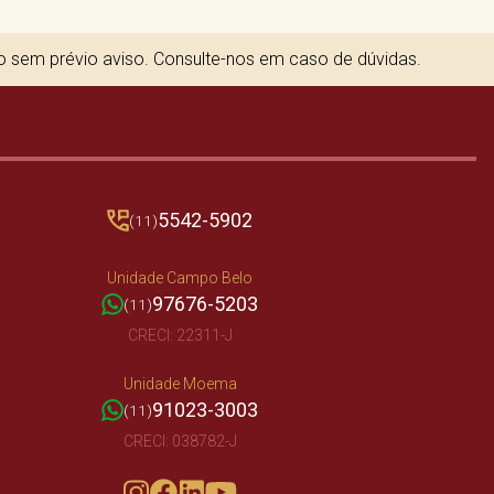
to sem prévio aviso. Consulte-nos em caso de dúvidas.
5542-5902
(11)
Unidade Campo Belo
97676-5203
(11)
CRECI: 22311-J
Unidade Moema
91023-3003
(11)
CRECI: 038782-J