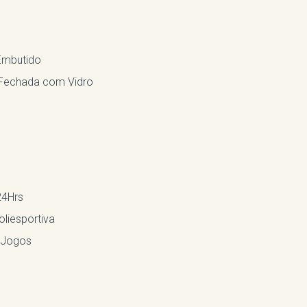
Embutido
Fechada com Vidro
24Hrs
liesportiva
 Jogos