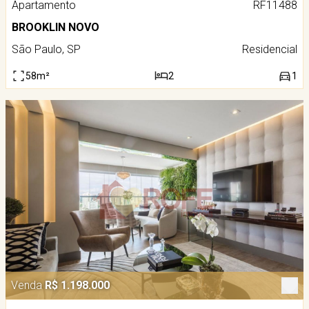
Apartamento
RF11488
BROOKLIN NOVO
São Paulo, SP
Residencial
58m²
2
1
Venda
R$ 1.198.000