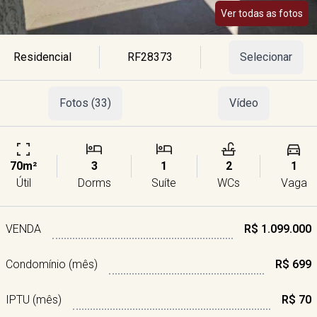
Ver todas as fotos
Residencial
RF28373
Selecionar
Fotos (33)
Vídeo
70m²
3
1
2
1
Útil
Dorms
Suíte
WCs
Vaga
VENDA
R$ 1.099.000
Condomínio (mês)
R$ 699
IPTU (mês)
R$ 70