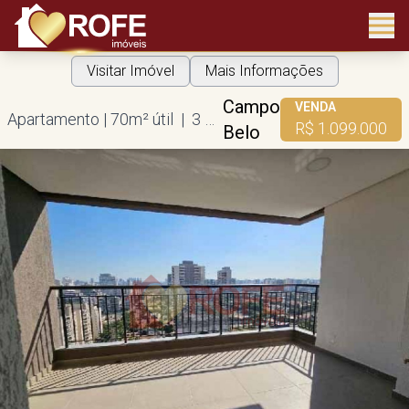
Visitar Imóvel
Mais Informações
Campo
VENDA
Apartamento | 70m² útil | 3 dorms | 1 suíte | 1 vaga
R$ 1.099.000
Belo