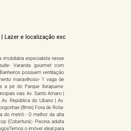
 | Lazer e localização exc
imobiliária especialista nesse
 suíte- Varanda gourmet com
- Banheiros possuem ventilação
amento maravilhoso- 1 vaga de
s a pé do Parque Ibirapuera-
ncipais vias: Av. Santo Amaro |
| Av. República do Líbano | Av.
 Congonhas (8min) Fora de Rota-
ma do metrô.- O melhor da alta
p (Cobertura):- Piscina adulta
 jogosTemos o imóvel ideal para