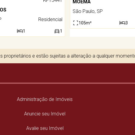
RF15441
MOEMA
IOS
São Paulo, SP
P
Residencial
105m²
3
1
1
 proprietários e estão sujeitas a alteração a qualquer momen
Administração de Imóveis
Anuncie seu Imóvel
Avalie seu Imóvel