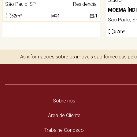
Studio
São Paulo, SP
Residencial
MOEMA ÍND
52m²
1
1
São Paulo, S
52m²
As informações sobre os imóveis são fornecidas pelos
Sobre nós
Área de Cliente
Trabalhe Conosco