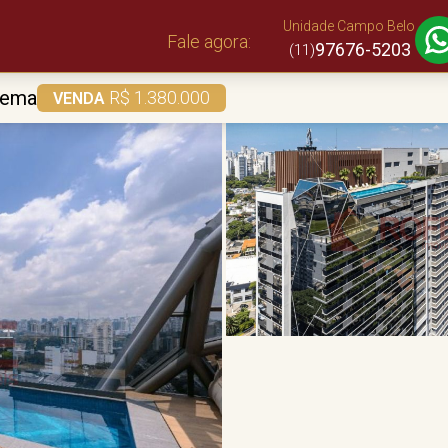
Unidade Campo Belo
Fale agora:
97676-5203
(11)
ema
R$ 1.380.000
VENDA