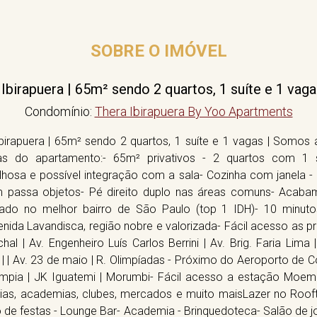
SOBRE O IMÓVEL
irapuera | 65m² sendo 2 quartos, 1 suíte e 1 vaga
Condomínio:
Thera Ibirapuera By Yoo Apartments
rapuera | 65m² sendo 2 quartos, 1 suíte e 1 vagas | Somos a 
ticas do apartamento:- 65m² privativos - 2 quartos com 1
lhosa e possível integração com a sala- Cozinha com janela 
com passa objetos- Pé direito duplo nas áreas comuns- Acab
zado no melhor bairro de São Paulo (top 1 IDH)- 10 minuto
enida Lavandisca, região nobre e valorizada- Fácil acesso as pri
hal | Av. Engenheiro Luís Carlos Berrini | Av. Brig. Faria Lima 
ino | | Av. 23 de maio | R. Olimpíadas - Próximo do Aeroporto de
Olímpia | JK Iguatemi | Morumbi- Fácil acesso a estação Moe
ias, academias, clubes, mercados e muito maisLazer no Roofto
lão de festas - Lounge Bar- Academia - Brinquedoteca- Salão de