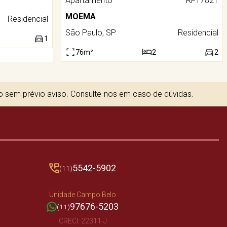
Apartamento
RF17821
MOEMA
Residencial
São Paulo, SP
Residencial
1
76m²
2
2
to sem prévio aviso. Consulte-nos em caso de dúvidas.
5542-5902
(11)
Unidade Campo Belo
97676-5203
(11)
CRECI: 22311-J