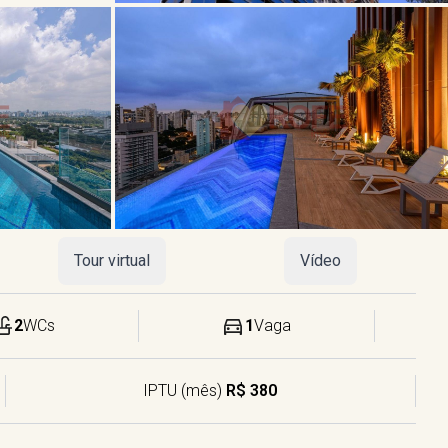
Tour virtual
Vídeo
2
WCs
1
Vaga
IPTU (mês)
R$ 380