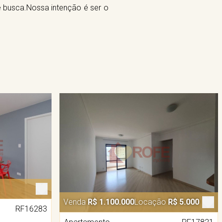
cê busca.Nossa intenção é ser o
Venda
R$ 1.100.000
Locação
R$ 5.000
RF16283