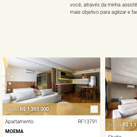
você, através da minha assistê
mais objetivo para agilizar e fa
Venda
R$ 1.350.000
Apartamento
RF13791
Venda
R$ 1.1
MOEMA