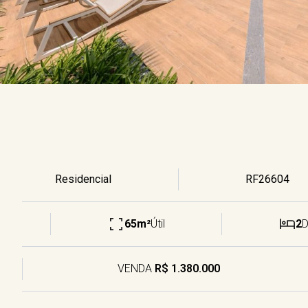
Residencial
RF26604
65m²
Útil
2
VENDA
R$ 1.380.000