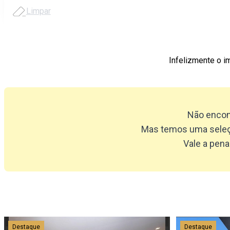
Limpar
Infelizmente o 
Não encon
Mas temos uma seleçã
Vale a pena
Destaque
Destaque