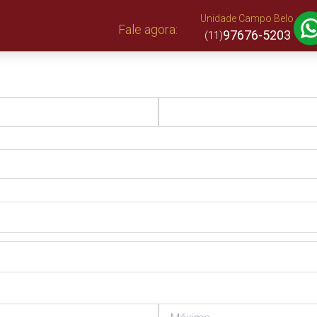
Unidade Campo Belo
Fale agora:
97676-5203
(11)