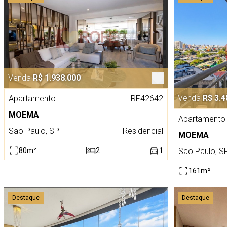
Venda
R$ 1.938.000
Venda
R$ 3.4
Apartamento
RF42642
MOEMA
Apartamento
São Paulo, SP
Residencial
MOEMA
80m²
2
1
São Paulo, S
161m²
Destaque
Destaque