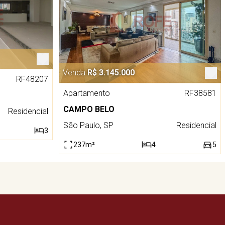
Venda
R$ 3.145.000
RF48207
Apartamento
RF38581
CAMPO BELO
Residencial
São Paulo, SP
Residencial
3
237m²
4
5