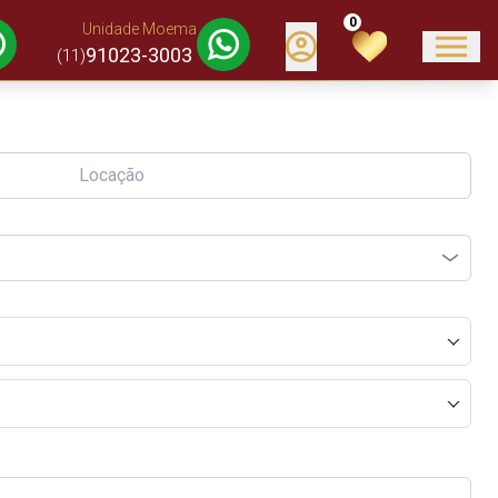
0
Unidade Moema
91023-3003
(11)
Locação