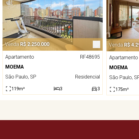
Venda
R$ 2.250.000
Venda
R$ 4.2
Apartamento
RF48695
Apartamento
MOEMA
MOEMA
São Paulo, SP
Residencial
São Paulo, S
119m²
3
3
175m²