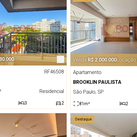
80.000
Venda
R$ 2.000.000
Locação
RF46508
Apartamento
BROOKLIN PAULISTA
P
Residencial
São Paulo, SP
3
2
81m²
2
Destaque