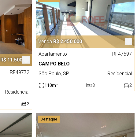
Venda
R$ 2.450.000
Apartamento
RF47597
R$ 11.500
CAMPO BELO
RF49772
São Paulo, SP
Residencial
110m²
3
2
Residencial
2
Destaque