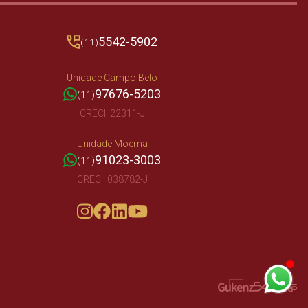
5542-5902
(11)
Unidade Campo Belo
97676-5203
(11)
CRECI: 22311-J
Unidade Moema
91023-3003
(11)
CRECI: 038782-J