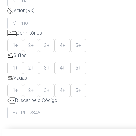
Valor (R$)
Dormitórios
1+
2+
3+
4+
5+
Suítes
1+
2+
3+
4+
5+
Vagas
1+
2+
3+
4+
5+
Buscar pelo Código