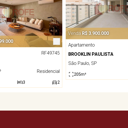
Venda
R$ 3.900.000
99.000
Apartamento
RF49745
BROOKLIN PAULISTA
São Paulo, SP
P
Residencial
205m²
3
2